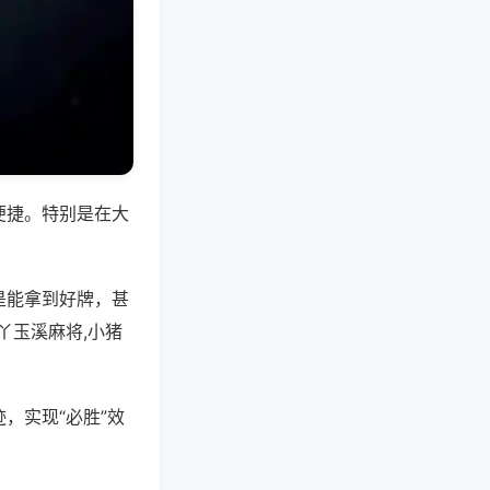
便捷。特别是在大
是能拿到好牌，甚
丫玉溪麻将,小猪
，实现“必胜”效
。