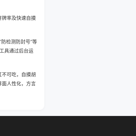
好牌率及快速自摸
“防检测防封号”等
些工具通过后台运
杠不可吃，自摸胡
界面人性化，方言