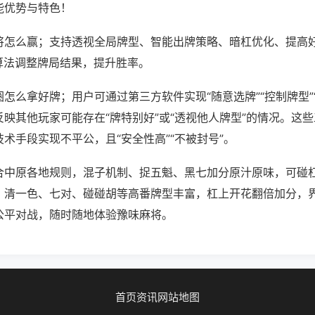
能优势与特色！
将怎么赢；支持透视全局牌型、智能出牌策略、暗杠优化、提高
算法调整牌局结果，提升胜率。
怎么拿好牌；用户可通过第三方软件实现“随意选牌”“控制牌型”
映其他玩家可能存在“牌特别好”或“透视他人牌型”的情况。这
术手段实现不平公，且“安全性高”“不被封号”。
合中原各地规则，混子机制、捉五魁、黑七加分原汁原味，可碰
，清一色、七对、碰碰胡等高番牌型丰富，杠上开花翻倍加分，
公平对战，随时随地体验豫味麻将。
首页
资讯
网站地图