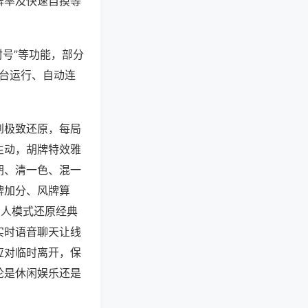
牌率及快速自摸等
封号”等功能，部分
后台运行、自动连
到极致还原，每局
生动，胡牌特效雅
胡、清一色、混一
牌加分、风牌算
四人模式还原经典
实时语音聊天让线
应对临时离开，保
论是休闲娱乐还是