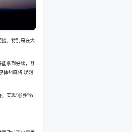
便捷。特别是在大
是能拿到好牌，甚
享徐州麻将,娱网
，实现“必胜”效
。