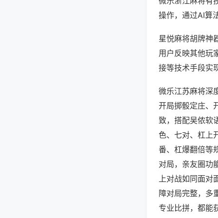
微乐浙江麻将有
操作，通过AI算
星悦麻将胡牌神器
用户反映其他玩家
接等技术手段实现
微乐江苏麻将深
开局掷骰定庄、
致，搭配吴侬软
色、七对、杠上
番、杠爆翻倍等
对局，亲友圈功
上对战如同面对
障对局完整，多
专业比拼，都能