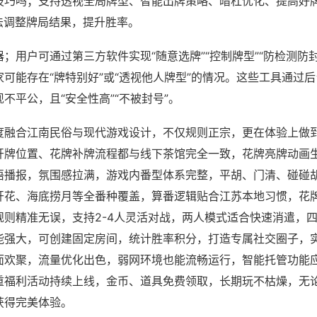
技巧吗；支持透视全局牌型、智能出牌策略、暗杠优化、提高好
法调整牌局结果，提升胜率。
；用户可通过第三方软件实现“随意选牌”“控制牌型”“防检测防
可能存在“牌特别好”或“透视他人牌型”的情况。这些工具通过
不平公，且“安全性高”“不被封号”。
度融合江南民俗与现代游戏设计，不仅规则正宗，更在体验上做
开牌位置、花牌补牌流程都与线下茶馆完全一致，花牌亮牌动画
语播报，氛围感拉满，游戏内番型体系完整，平胡、门清、碰碰
开花、海底捞月等全番种覆盖，算番逻辑贴合江苏本地习惯，花
规则精准无误，支持2-4人灵活对战，两人模式适合快速消遣，
能强大，可创建固定房间，统计胜率积分，打造专属社交圈子，
面欢聚，流量优化出色，弱网环境也能流畅运行，智能托管功能
重福利活动持续上线，金币、道具免费领取，长期玩不枯燥，无
获得完美体验。