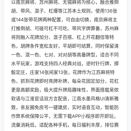
以南京麻将、苏州麻将、无锡麻将为核心，融合推倒
胡、带风、混子、杠爆等江苏本土规则，使用136张
或144张带花牌两种配置，可自由切换，南京麻将主
打推倒胡、可碰可杠不可吃、带风字牌算番，苏州麻
将则融入花牌加分、混子百搭、杠上开花翻倍等特
色，胡牌条件宽松友好，平胡即可结算，同时保留清
一色、混一色、七对、对对胡等高番牌型，适合不同
水平玩家，游戏支持四人经典对战，逆时针行牌，掷
骰定庄，庄家14张闲家13张，花牌作为江苏麻将特
色，抓到花牌即时亮牌补牌，每朵花固定加分，花杠
更是高额奖励，极大提升牌局趣味性，界面搭载吴侬
软语与江淮官话双方言配音，江南水墨风格UI清新雅
致，亲友圈免房号一键建房，实时语音互动，智能防
作弊系统保障公平，无需下载APP小程序即开即玩，
流量消耗低，适配各种手机，每日福利丰厚，排位赛