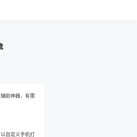
流
赢辅助神器，有需
可以自定义手机打