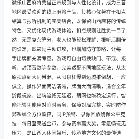
微乐山西麻将凭借正宗规则与人性化设计，成为三晋
地区最受欢迎的线上麻将产品，其核心优势在于扣点
结算与报听机制的完美结合，既保留山西麻将的传统
特色，又优化现代游戏体验，扣点规则让胜负一目了
然，无需复杂算分，老人也能轻松理解，报听后翻倍
的设定，既鼓励主动进攻，也增加防守策略，让每一
手出牌都充满考量，游戏可自由切换缺门、带混、报
听、封顶番数等参数，完美适配不同地区玩法，从太
原扣点到大同带混，从阳泉杠爆到运城推倒胡，一应
俱全，操作界面简洁清晰，牌面大而清晰，适合全年
龄段玩家，出牌流畅无延迟，弱网也能稳定运行，智
能托管功能应对临时事务，保障对局完整，实时防作
弊系统全方位监控，同IP预警、录像回放确保公平竞
技，每日登录送金币，参与赛事赢大奖，零氪畅玩无
压力，是山西人休闲娱乐、传承地方文化的最佳选