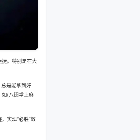
便捷。特别是在大
，总是能拿到好
如(八闽掌上麻
，实现“必胜”效
。