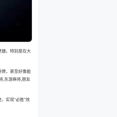
便捷。特别是在大
好牌，甚至好像能
,东游麻将,朋友
，实现“必胜”效
。