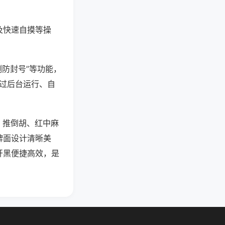
及快速自摸等操
测防封号”等功能，
通过后台运行、自
、推倒胡、红中麻
牌面设计清晰美
开黑便捷高效，是