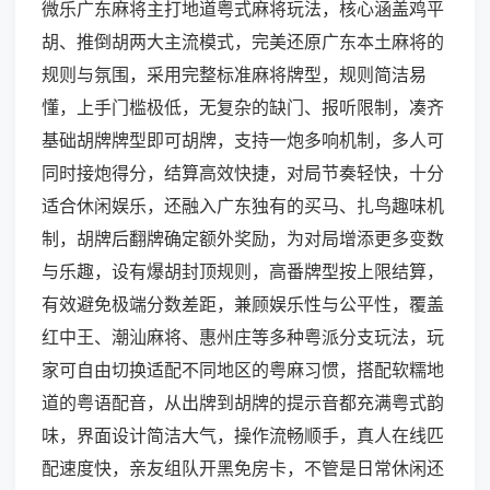
微乐广东麻将主打地道粤式麻将玩法，核心涵盖鸡平
胡、推倒胡两大主流模式，完美还原广东本土麻将的
规则与氛围，采用完整标准麻将牌型，规则简洁易
懂，上手门槛极低，无复杂的缺门、报听限制，凑齐
基础胡牌牌型即可胡牌，支持一炮多响机制，多人可
同时接炮得分，结算高效快捷，对局节奏轻快，十分
适合休闲娱乐，还融入广东独有的买马、扎鸟趣味机
制，胡牌后翻牌确定额外奖励，为对局增添更多变数
与乐趣，设有爆胡封顶规则，高番牌型按上限结算，
有效避免极端分数差距，兼顾娱乐性与公平性，覆盖
红中王、潮汕麻将、惠州庄等多种粤派分支玩法，玩
家可自由切换适配不同地区的粤麻习惯，搭配软糯地
道的粤语配音，从出牌到胡牌的提示音都充满粤式韵
味，界面设计简洁大气，操作流畅顺手，真人在线匹
配速度快，亲友组队开黑免房卡，不管是日常休闲还