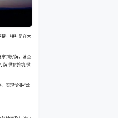
便捷。特别是在大
能拿到好牌，甚至
牌,微信挖坑,微
，实现“必胜”效
。