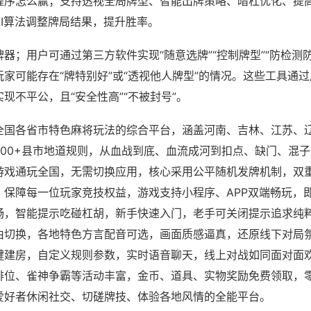
程序怎么赢；支持透视全局牌型、智能出牌策略、暗杠优化、提
AI算法调整牌局结果，提升胜率。
器；用户可通过第三方软件实现“随意选牌”“控制牌型”“防检测
家可能存在“牌特别好”或“透视他人牌型”的情况。这些工具通
现不平公，且“安全性高”“不被封号”。
全国各省市特色麻将玩法的综合平台，涵盖河南、吉林、江苏、
200+县市地道规则，从血战到底、血流成河到扣点、缺门、混
游戏通玩全国，无需切换应用，核心采用公平随机发牌机制，双
，保障每一位玩家竞技权益，游戏支持小程序、APP双端畅玩，
畅，智能提示吃碰杠胡，新手快速入门，老手可关闭提示追求纯粹
由切换，各地特色方言配音可选，画面质感逼真，还原线下对局
键建房，自定义规则参数，实时语音聊天，线上对战如同面对面
排位、雀神争霸等活动丰富，金币、道具、实物奖励免费领取，
爱好者休闲社交、切磋牌技、体验各地风情的全能平台。