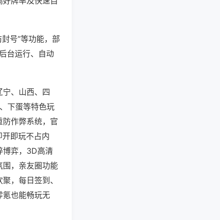
高好牌率及快速自
防封号”等功能，部
过后台运行、自动
辽宁、山西、四
子、下蛋等特色玩
重防作弊系统，官
即开即玩不占内
博弈，3D高清
氛围，亲友圈功能
欢聚，每日签到、
零氪也能畅玩无