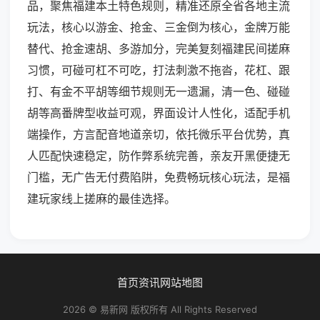
品，聚焦福建本土特色规则，精准还原全省各地主流
玩法，核心以游金、抢金、三金倒为核心，金牌万能
替代、抢金速胡、多游加分，完美复刻福建民间搓麻
习惯，可碰可杠不可吃，打法刺激不拖沓，花杠、跟
打、有金不平胡等细节规则无一遗漏，清一色、碰碰
胡等高番牌型收益可观，界面设计人性化，适配手机
端操作，方言配音地道亲切，依托微乐平台优势，真
人匹配快速稳定，防作弊系统完善，亲友开黑便捷无
门槛，无广告无付费陷阱，免费畅玩核心玩法，是福
建玩家线上搓麻的最佳选择。
首页
资讯
网站地图
2026 © 易新网 版权所有 All Rights Reserved