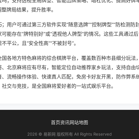
挂吗；支持透视全局牌型、智能出牌策略、暗杠优化、提高好牌
调整牌局结果，提升胜率。
；用户可通过第三方软件实现“随意选牌”“控制牌型”“防检测防
可能存在“牌特别好”或“透视他人牌型”的情况。这些工具通过
不平公，且“安全性高”“不被封号”。
全国各地方特色麻将的综合棋牌平台，覆盖数百种市县细分玩法
将、北京麻将应有尽有，智能定位自动推荐家乡玩法，支持自由
音、流畅操作体验、快速真人匹配，免房卡好友开黑，防作弊系
、社交与竞技，是全国麻将爱好者的一站式娱乐平台。
首页
资讯
网站地图
2026 © 易新网 版权所有 All Rights Reserved