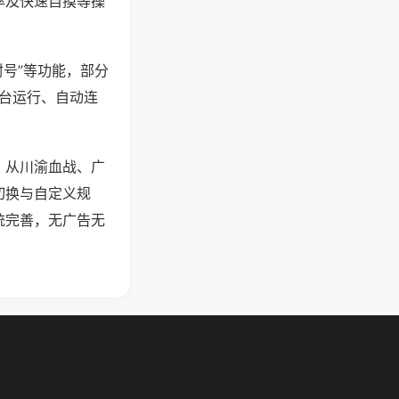
率及快速自摸等操
封号”等功能，部分
后台运行、自动连
，从川渝血战、广
切换与自定义规
统完善，无广告无