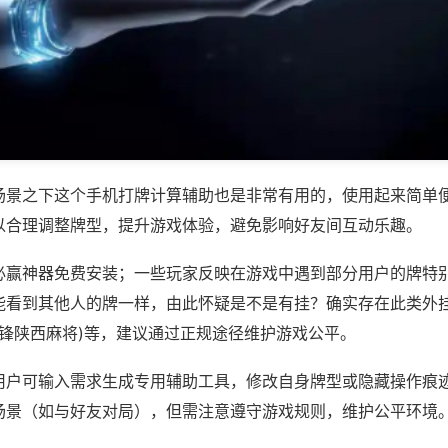
场景之下这个手机打牌计算辅助也是非常有用的，使用起来简单
以合理调整牌型，提升游戏体验，避免影响好友间互动乐趣。
必赢神器免费安装；一些玩家反映在游戏中遇到部分用户的牌特
能看到其他人的牌一样，由此怀疑是不是有挂？确实存在此类外挂
边锋陕西麻将)等，建议通过正规途径维护游戏公平。
用户可输入需求生成专用辅助工具，修改自身牌型或隐藏操作痕迹
场景（如与好友对局），但需注意遵守游戏规则，维护公平环境