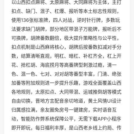
以山西扣点麻将、太原麻将、大同麻将为主体，主打
扣点、缺门、混子、杠爆、报听等本土标志性规则，
使用136张标准牌，四人对战，逆时针行牌，多数玩
法要求缺门胡牌，部分地区带混子万能牌，报听后不
可换牌，胡牌番数翻倍，极大提升策略性与公平性，
扣点机制是山西麻将核心，胡牌后按番数扣减对手分
数，结算清晰直观，明杠、暗杠、补杠齐全，杠上开
花、抢杠胡、海底捞月等高番牌型刺激过瘾，清一
色、混一色、七对、对对胡等番型丰富，门清、绝张
加番等附加规则进一步提升乐趣，游戏全面覆盖山西
各地规则，太原扣点、大同带混、运城推倒胡等模式
自由切换，晋地方言配音亲切地道，黄土风情UI设计
归属感拉满，亲友圈免房号一键建房，实时语音互
动，智能防作弊系统保障公平，无需下载APP小程序
即开即玩，每日福利丰厚，是山西老乡线上约局、传