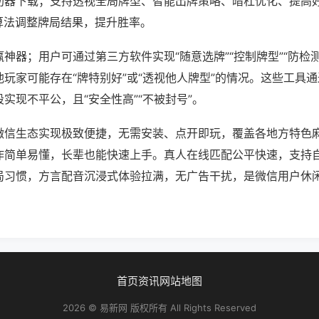
助器下载；支持透视全局牌型、智能出牌策略、暗杠优化、提高
算法调整牌局结果，提升胜率。
神器；用户可通过第三方软件实现“随意选牌”“控制牌型”“防检
玩家可能存在“牌特别好”或“透视他人牌型”的情况。这些工具
实现不平公，且“安全性高”“不被封号”。
微信生态实现极致便捷，无需安装、点开即玩，覆盖各地方特色
作简单易懂，长辈也能快速上手。真人在线匹配公平快速，支持
局习惯，方言配音沉浸式体验拉满，无广告干扰，是微信用户休
首页
资讯
网站地图
2026 © 易新网 版权所有 All Rights Reserved