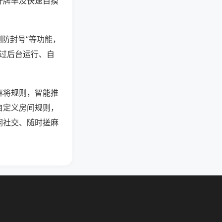
好牌率及快速自摸
测防封号”等功能，
通过后台运行、自
麻将规则，智能推
自定义房间规则，
闲社交、随时搓麻