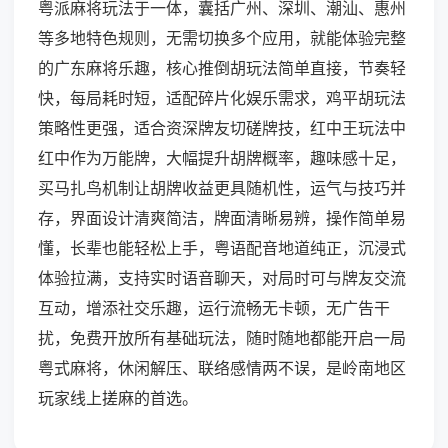
粤派麻将玩法于一体，囊括广州、深圳、潮汕、惠州
等多地特色规则，无需切换多个应用，就能体验完整
的广东麻将乐趣，核心推倒胡玩法简单直接，节奏轻
快，每局耗时短，适配碎片化娱乐需求，鸡平胡玩法
策略性更强，适合资深牌友切磋牌技，红中王玩法中
红中作为万能牌，大幅提升胡牌概率，趣味感十足，
买马扎鸟机制让胡牌收益更具随机性，运气与技巧并
存，界面设计清爽简洁，牌面清晰易辨，操作简单易
懂，长辈也能轻松上手，粤语配音地道纯正，沉浸式
体验拉满，支持实时语音聊天，对局时可与牌友交流
互动，增添社交乐趣，运行流畅无卡顿，无广告干
扰，免费开放所有基础玩法，随时随地都能开启一局
粤式麻将，休闲解压、联络感情两不误，是岭南地区
玩家线上搓麻的首选。