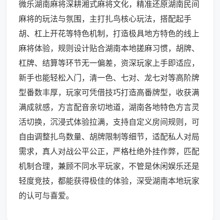
微乐湖南麻将深耕湘式麻将文化，精准还原湖南民间
麻将的玩法与氛围，主打扎鸟核心玩法，搭配起手
胡、杠上开花等特色机制，打造极具地方特色的线上
麻将体验，规则设计贴合湖南本地搓麻习惯，胡牌、
杠牌、结算等环节无一偏差，资深玩家上手即适应，
新手也能轻松入门，清一色、七对、龙七对等高阶牌
型番数丰厚，玩家可凭借技巧打造高番牌型，收获满
满成就感，方言配音亲切地道，湖南各地特色方言灵
活切换，沉浸式体验拉满，支持自定义房间规则，可
自由调整扎鸟数量、胡牌限制等细节，适配私人对局
需求，真人对战公平公正，严格杜绝外挂作弊，匹配
机制合理，兼顾不同水平玩家，不管是休闲娱乐还是
轻度竞技，都能获得极佳的体验，深受湖南本地玩家
的认可与喜爱。