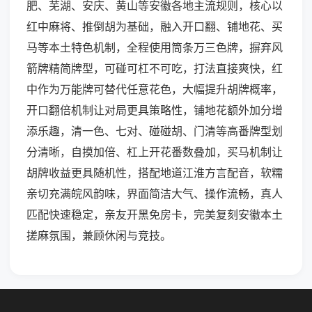
肥、芜湖、安庆、黄山等安徽各地主流规则，核心以
红中麻将、推倒胡为基础，融入开口翻、铺地花、买
马等本土特色机制，全程使用筒条万三色牌，摒弃风
箭牌精简牌型，可碰可杠不可吃，打法直接爽快，红
中作为万能牌可替代任意花色，大幅提升胡牌概率，
开口翻倍机制让对局更具策略性，铺地花额外加分增
添乐趣，清一色、七对、碰碰胡、门清等高番牌型划
分清晰，自摸加倍、杠上开花番数叠加，买马机制让
胡牌收益更具随机性，搭配地道江淮方言配音，软糯
亲切充满皖风韵味，界面简洁大气、操作流畅，真人
匹配快速稳定，亲友开黑免房卡，完美复刻安徽本土
搓麻氛围，兼顾休闲与竞技。