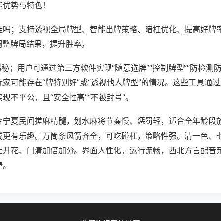
能优势与特色！
挂吗；支持透视全局牌型、智能出牌策略、暗杠优化、提高好牌
调整牌局结果，提升胜率。
揭秘；用户可通过第三方软件实现“随意选牌”“控制牌型”“防检测
家可能存在“牌特别好”或“透视他人牌型”的情况。这些工具通
现不平公，且“安全性高”“不被封号”。
合宁夏民间搓麻精髓，划水麻将节奏慢、惩罚轻，适合全年龄段
成更有乐趣。万筒条风箭齐全，可吃碰杠，策略性强。清一色、
上开花、门清加倍加分。界面人性化，运行流畅，西北方言配音
捷。