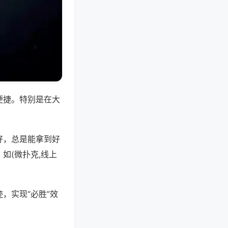
便捷。特别是在大
好，总是能拿到好
如(微扑克,线上
，实现“必胜”效
。