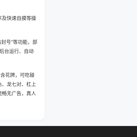
率及快速自摸等操
防封号”等功能，部
过后台运行、自动
牌含花牌，可吃碰
色、龙七对、杠上
流畅无广告，真人