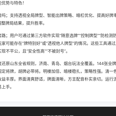
能优势与特色！
挂吗；支持透视全局牌型、智能出牌策略、暗杠优化、提高好牌
调整牌局结果，提升胜率。
路；用户可通过第三方软件实现“随意选牌”“控制牌型”“防检测
家可能存在“牌特别好”或“透视他人牌型”的情况。这些工具通
现不平公，且“安全性高”“不被封号”。
度还原山东全省规则，济南、青岛、烟台玩法全覆盖。144张全
固定将牌，胡牌必带将。明楼加倍、暗楼稳扎，策略性强。清一
收益丰厚。界面清爽舒适，牌面清晰，方言配音朴实亲切。运行
易上手。