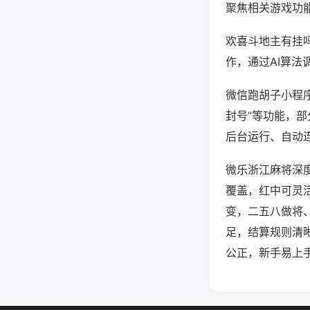
聚焦相关游戏功
欢喜斗地主有挂
作，通过AI算法
微信跑胡子小程序
封号”等功能，部
后台运行、自动连
微乐浙江麻将深
覆盖，红中可灵
变，二五八做将
足，结算规则清
公正，新手易上