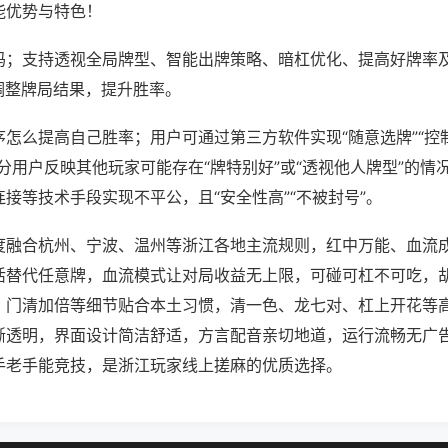
能优势与特色！
吗；支持透视全局牌型、智能出牌策略、暗杠优化、提高好牌率
调整牌局结果，提升胜率。
怎么提高自己胜率；用户可通过第三方软件实现“随意选牌”“控制
分用户反映其他玩家可能存在“牌特别好”或“透视他人牌型”的情
接等技术手段实现不平公，且“安全性高”“不被封号”。
度融合杭州、宁波、温州等浙江各地主流规则，红中万能、血流
活替代任意牌，血流模式让对局收益无上限，可碰可杠不可吃，
、门清加倍等细节贴合本土习惯，清一色、龙七对、杠上开花等
晰透明，界面设计简洁舒适，方言配音亲切地道，运行流畅无广
手老手能竞技，是浙江玩家线上搓麻的优质选择。