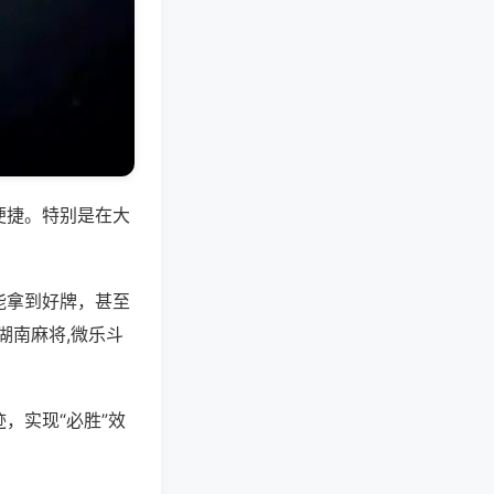
便捷。特别是在大
能拿到好牌，甚至
湖南麻将,微乐斗
，实现“必胜”效
。