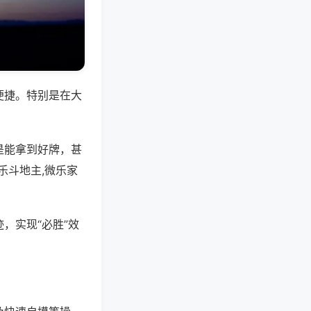
便捷。特别是在大
是能拿到好牌，甚
乐斗地主,微乐家
，实现“必胜”效
。