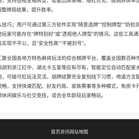
吗；支持透视全局牌型、智能出牌策略、暗杠优化、提高好牌率
调整牌局结果，提升胜率。
技巧；用户可通过第三方软件实现“随意选牌”“控制牌型”“防检
玩家可能存在“牌特别好”或“透视他人牌型”的情况。这些工具
实现不平公，且“安全性高”“不被封号”。
汇聚全国各地方特色麻将玩法的综合棋牌平台，覆盖全国数百种
鸡胡到浙江红中、湖北卡五星等应有尽有，智能定位自动匹配家
则，可碰可杠玩法灵活，胡牌结算完全复刻线下习惯，地道方言
流畅，支持快速匹配、好友约局、家族赛事等多种模式，免房卡
顾休闲娱乐与社交竞技，适合全年龄段玩家畅玩。
首页
资讯
网站地图