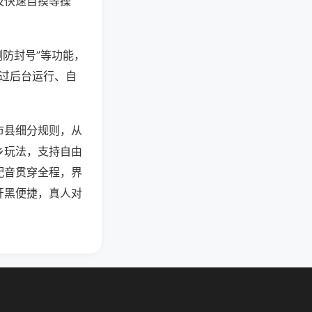
及快速自摸等操
测防封号”等功能，
通过后台运行、自
市县细分规则，从
乡玩法，支持自由
配音贯穿全程，界
开黑便捷，真人对