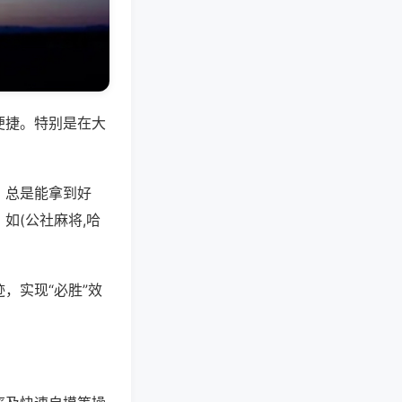
便捷。特别是在大
，总是能拿到好
如(公社麻将,哈
，实现“必胜”效
。