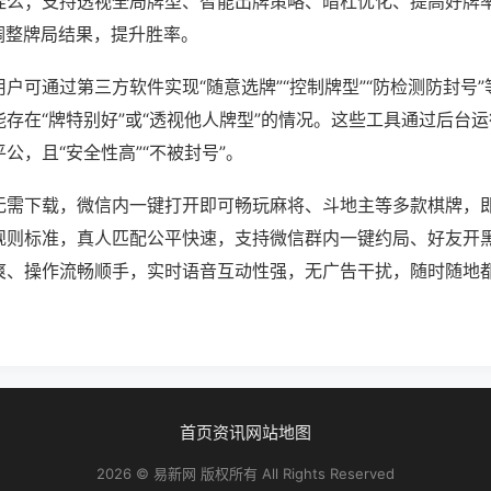
挂么；支持透视全局牌型、智能出牌策略、暗杠优化、提高好牌
调整牌局结果，提升胜率。
户可通过第三方软件实现“随意选牌”“控制牌型”“防检测防封号
存在“牌特别好”或“透视他人牌型”的情况。这些工具通过后台
公，且“安全性高”“不被封号”。
无需下载，微信内一键打开即可畅玩麻将、斗地主等多款棋牌，
规则标准，真人匹配公平快速，支持微信群内一键约局、好友开
爽、操作流畅顺手，实时语音互动性强，无广告干扰，随时随地
。
首页
资讯
网站地图
2026 © 易新网 版权所有 All Rights Reserved