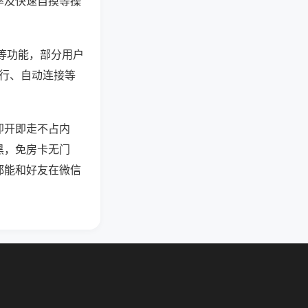
率及快速自摸等操
”等功能，部分用户
运行、自动连接等
即开即走不占内
黑，免房卡无门
都能和好友在微信