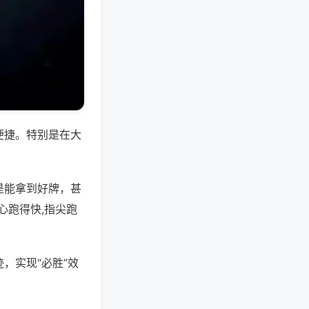
便捷。特别是在大
是能拿到好牌，甚
心跑得快,指尖跑
，实现“必胜”效
。