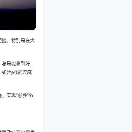
便捷。特别是在大
，总是能拿到好
如(约战武汉麻
，实现“必胜”效
。