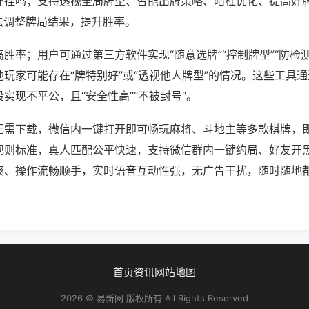
外挂吗；支持透视全局牌型、智能出牌策略、暗杠优化、提高好
法调整牌局结果，提升胜率。
胜率；用户可通过第三方软件实现“随意选牌”“控制牌型”“防检
玩家可能存在“牌特别好”或“透视他人牌型”的情况。这些工具
实现不平公，且“安全性高”“不被封号”。
无需下载，微信内一键打开即可畅玩麻将、斗地主等多款棋牌，
规则标准，真人匹配公平快速，支持微信群内一键约局、好友开
爽、操作流畅顺手，实时语音互动性强，无广告干扰，随时随地
。
首页
资讯
网站地图
2026 © 易新网 版权所有 All Rights Reserved