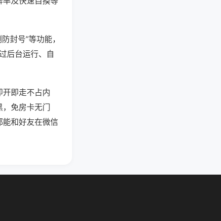
牌率及快速自摸等
测防封号”等功能，
通过后台运行、自
即开即走不占内
黑，免房卡无门
都能和好友在微信