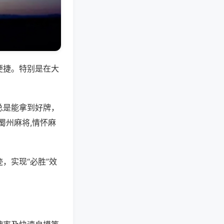
便捷。特别是在大
总是能拿到好牌，
蜀州麻将,情怀麻
，实现“必胜”效
。