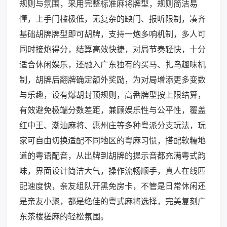
规则与氛围，采用完整标准麻将牌型，规则简洁易
懂，上手门槛极低，无复杂的缺门、报听限制，凑齐
基础胡牌牌型即可胡牌，支持一炮多响机制，多人可
同时接炮得分，结算高效快捷，对局节奏轻快，十分
适合休闲娱乐，还融入广东独有的买马、扎鸟趣味机
制，胡牌后翻牌确定额外奖励，为对局增添更多变数
与乐趣，设有爆胡封顶规则，高番牌型按上限结算，
有效避免极端分数差距，兼顾娱乐性与公平性，覆盖
红中王、潮汕麻将、惠州庄等多种粤派分支玩法，玩
家可自由切换适配不同地区的粤麻习惯，搭配软糯地
道的粤语配音，从出牌到胡牌的提示音都充满粤式韵
味，界面设计简洁大气，操作流畅顺手，真人在线匹
配速度快，亲友组队开黑免房卡，不管是日常休闲还
是亲友小聚，都是绝佳的粤式麻将选择，完美复刻广
东茶楼搓麻的轻松氛围。