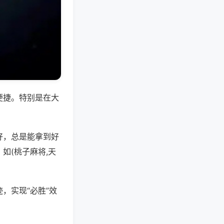
便捷。特别是在大
好，总是能拿到好
如(桃子麻将,天
，实现“必胜”效
。