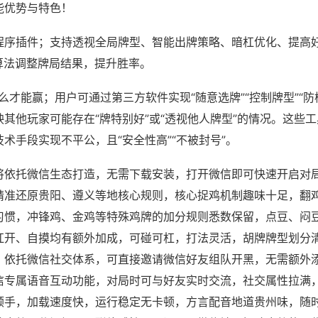
能优势与特色！
程序插件；支持透视全局牌型、智能出牌策略、暗杠优化、提高
算法调整牌局结果，提升胜率。
怎么才能赢；用户可通过第三方软件实现“随意选牌”“控制牌型”“防
其他玩家可能存在“牌特别好”或“透视他人牌型”的情况。这些
术手段实现不平公，且“安全性高”“不被封号”。
将依托微信生态打造，无需下载安装，打开微信即可快速开启对
精准还原贵阳、遵义等地核心规则，核心捉鸡机制趣味十足，翻
习惯，冲锋鸡、金鸡等特殊鸡牌的加分规则悉数保留，点豆、闷
杠开、自摸均有额外加成，可碰可杠，打法灵活，胡牌牌型划分
，依托微信社交体系，可直接邀请微信好友组队开黑，无需额外
信专属语音互动功能，对局时可与好友实时交流，社交属性拉满
顺手，加载速度快，运行稳定无卡顿，方言配音地道贵州味，随