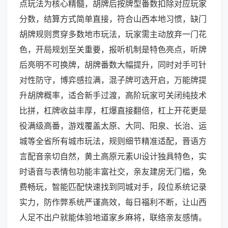
点玩法为核心精髓，胡牌后按牌型番数扣除对应玩家
分数，结算方式简单直接，符合山西本地习惯，缺门
胡牌规则贯穿多数地市玩法，玩家需主动放弃一门花
色，开局规划至关重要，报听机制是特色亮点，听牌
后亮明不可换牌，胡牌番数大幅提升，同时对手可针
对性防守，博弈感拉满，混子牌可选开启，万能牌提
升胡牌概率，适合新手过渡，高阶玩家可关闭纯技术
比拼，杠牌收益丰厚，杠爆直接翻倍，杠上开花更是
役满级高番，游戏覆盖太原、大同、阳泉、长治、运
城等全省所有城市玩法，规则细节精准适配，晋语方
言配音亲切自然，黄土高原元素UI设计独具特色，实
时语音与表情包功能丰富社交，亲友建房无门槛，免
费畅玩，智能匹配快速找到同城对手，段位系统记录
实力，防作弊系统严谨高效，每日福利不断，让山西
人足不出户就能体验地道家乡麻将，联络亲友感情。