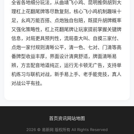
全省各地细分玩法，从曲靖飞小鸡、昆明推倒胡到大
理杠上花翻尾牌等尽数复刻，核心飞小鸡机制趣味十
足，幺鸡万能百搭、点炮独自包赔，既提升胡牌概率
又强化策略性，杠上花翻尾牌让玩家提前掌握关键牌
信息，对局更具预判性，流局查大叫、自摸三家付、
点炮一家付规则清晰公平，清一色、七对、门清等高
番牌型收益丰厚，界面设计清爽舒适，牌面清晰易
辨，方言配音地道纯正，运行无卡顿无广告，支持单
机练习与联机对战，新手易上手、老手能竞技，真人
对战公平有挂。
首页
资讯
网站地图
2026 © 易新网 版权所有 All Rights Reserved