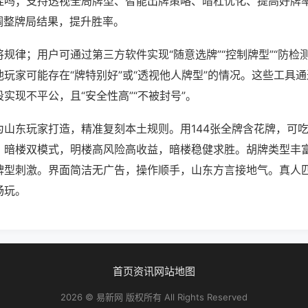
挂吗；支持透视全局牌型、智能出牌策略、暗杠优化、提高好牌
调整牌局结果，提升胜率。
规律；用户可通过第三方软件实现“随意选牌”“控制牌型”“防检
玩家可能存在“牌特别好”或“透视他人牌型”的情况。这些工具
实现不平公，且“安全性高”“不被封号”。
为山东玩家打造，精准复刻本土规则。用144张全牌含花牌，可
、暗楼双模式，明楼高风险高收益，暗楼稳健求胜。胡牌类型丰
牌型刺激。界面简洁无广告，操作顺手，山东方言接地气。真人
畅玩。
首页
资讯
网站地图
2026 © 易新网 版权所有 All Rights Reserved