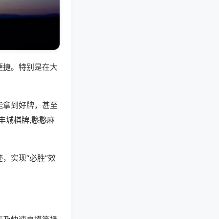
便捷。特别是在大
能拿到好牌，甚至
丰城棋牌,憨憨麻
，实现“必胜”效
。