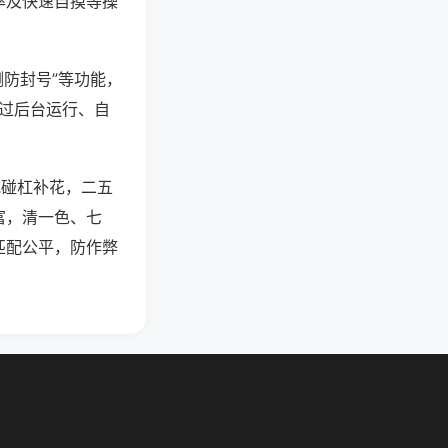
率及快速自摸等操
测防封号”等功能，
通过后台运行、自
吃碰杠补花，二五
富，清一色、七
匹配公平，防作弊